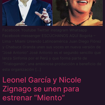
Facebook Youtube Twitter Instagram Whatsapp
Facebook-messenger ESCÚCHANOS AQUÍ Bogota –
Lima – Miami Uniendo Latinoamérica Juan Diego Flórez
y Chabuca Granda unen sus voces en nueva versión de
“José Antonio” José Antonio es el segundo sencillo que
lanza Sinfonía por el Perú y que forma parte de
“Trialogando”, una ambiciosa producción a beneficio de
esta organización […]
Leonel García y Nicole
Zignago se unen para
estrenar “Miento”