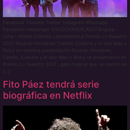
Facebook Youtube Twitter Instagram Whatsapp
Facebook-messenger ESCÚCHANOS AQUÍ Bogota –
Lima – Miami Uniendo Latinoamérica Premio Lo Nuestro
2021: Ricardo Montaner, Camilo, Evaluna y el dúo Mau y
Ricky en emotiva presentación Ricardo Montaner,
Camilo, Evaluna y el dúo Mau y Ricky se presentaron en
Premio Lo Nuestro 2021 , gala musical que se realizó en
[…]
Fito Páez tendrá serie
biográfica en Netflix