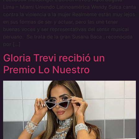
Lima – Miami Uniendo Latinoamérica Wendy Sulca canta
contra la violencia a la mujer Realmente están muy lejos
en sus formas de ser y actuar, pero las une tener
buenas voces y ser representativas del sentir musical
peruano. Se trata de la gran Susana Baca , reconocida
por […]
Gloria Trevi recibió un
Premio Lo Nuestro