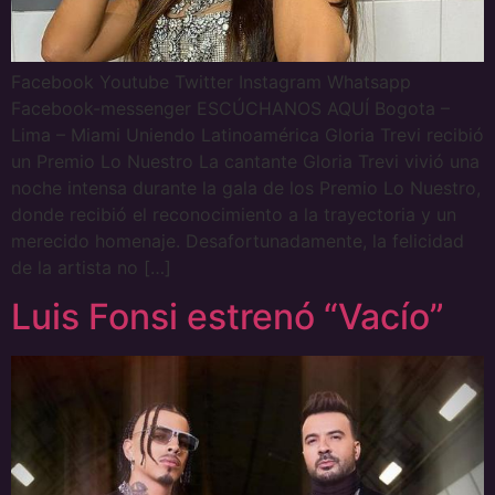
Facebook Youtube Twitter Instagram Whatsapp
Facebook-messenger ESCÚCHANOS AQUÍ Bogota –
Lima – Miami Uniendo Latinoamérica Gloria Trevi recibió
un Premio Lo Nuestro La cantante Gloria Trevi vivió una
noche intensa durante la gala de los Premio Lo Nuestro,
donde recibió el reconocimiento a la trayectoria y un
merecido homenaje. Desafortunadamente, la felicidad
de la artista no […]
Luis Fonsi estrenó “Vacío”