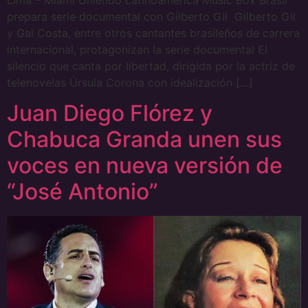
prepara serie documental con Gilberto Gil Gilberto Gil
y Gal Costa, entre otros cantantes brasileños de carrera
internacional, protagonizan la serie documental El
silencio que canta por libertad, dirigida por la actriz de
telenovelas Úrsula Corona con idealización […]
Juan Diego Flórez y
Chabuca Granda unen sus
voces en nueva versión de
“José Antonio”