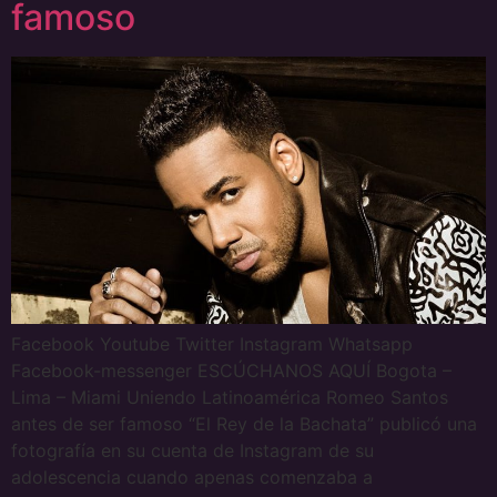
famoso
Facebook Youtube Twitter Instagram Whatsapp
Facebook-messenger ESCÚCHANOS AQUÍ Bogota –
Lima – Miami Uniendo Latinoamérica Romeo Santos
antes de ser famoso “El Rey de la Bachata” publicó una
fotografía en su cuenta de Instagram de su
adolescencia cuando apenas comenzaba a