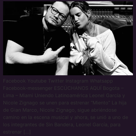
Facebook Youtube Twitter Instagram Whatsapp
Facebook-messenger ESCÚCHANOS AQUÍ Bogota –
Lima – Miami Uniendo Latinoamérica Leonel García y
Nicole Zignago se unen para estrenar “Miento” La hija
de Gian Marco, Nicole Zignago, sigue abriéndose
camino en la escena musical y ahora, se unió a uno de
los integrantes de Sin Bandera, Leonel García, para
estrenar […]