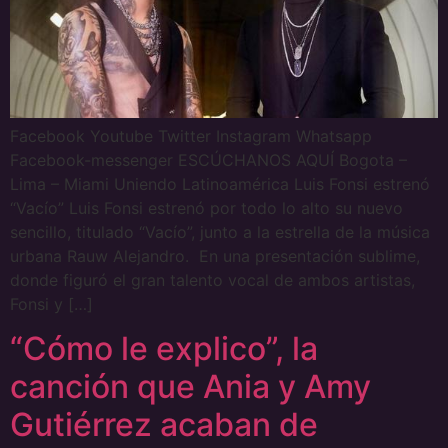
Facebook Youtube Twitter Instagram Whatsapp
Facebook-messenger ESCÚCHANOS AQUÍ Bogota –
Lima – Miami Uniendo Latinoamérica Luis Fonsi estrenó
“Vacío” Luis Fonsi estrenó por todo lo alto su nuevo
sencillo, titulado “Vacío”, junto a la estrella de la música
urbana Rauw Alejandro. En una presentación sublime,
donde figuró el gran talento vocal de ambos artistas,
Fonsi y […]
“Cómo le explico”, la
canción que Ania y Amy
Gutiérrez acaban de