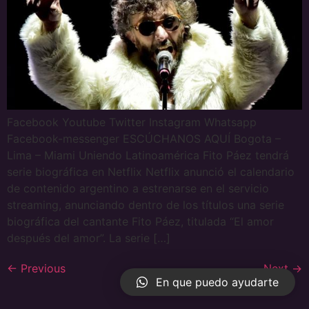
Facebook Youtube Twitter Instagram Whatsapp
Facebook-messenger ESCÚCHANOS AQUÍ Bogota –
Lima – Miami Uniendo Latinoamérica Fito Páez tendrá
serie biográfica en Netflix Netflix anunció el calendario
de contenido argentino a estrenarse en el servicio
streaming, anunciando dentro de los títulos una serie
biográfica del cantante Fito Páez, titulada “El amor
después del amor”. La serie […]
←
Previous
Next
→
En que puedo ayudarte