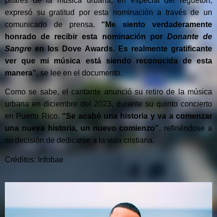
pilares de la música urbana, en especial del reguetón,
expresó su gratitud por esta nominación a través de un
comunicado de prensa.
“Me siento verdaderamente
honrado de recibir esta nominación por
Donante de
Sangre
en los Dove Awards. Es realmente gratificante
ver que mi música está siendo reconocida de esta
manera”
, se lee en el documento.
Como se sabe, el cantante anunció su retiro de la música
urbana en diciembre del 2023, durante su quinto concierto
en Puerto Rico.
“Se acabó una historia y va a comenzar
una nueva historia, un nuevo comienzo”
, refiriéndose a
su decisión de dedicarse a la vida cristiana.
Créditos: Infobae