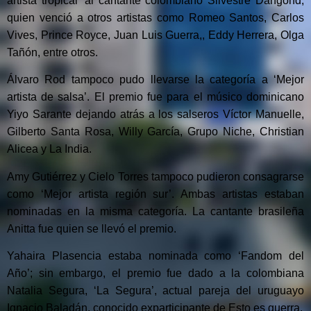
artista tropical’ al cantante colombiano Silvestre Dangond,
quien venció a otros artistas como Romeo Santos, Carlos
Vives, Prince Royce, Juan Luis Guerra,, Eddy Herrera, Olga
Tañón, entre otros.
Álvaro Rod tampoco pudo llevarse la categoría a ‘Mejor
artista de salsa’. El premio fue para el músico dominicano
Yiyo Sarante dejando atrás a los salseros Víctor Manuelle,
Gilberto Santa Rosa, Willy García, Grupo Niche, Christian
Alicea y La India.
Amy Gutiérrez y Cielo Torres tampoco pudieron consagrarse
como ‘Mejor artista región sur’. Ambas artistas estaban
nominadas en la misma categoría. La cantante brasileña
Anitta fue quien se llevó el premio.
Yahaira Plasencia estaba nominada como ‘Fandom del
Año’; sin embargo, el premio fue dado a la colombiana
Natalia Segura, ‘La Segura’, actual pareja del uruguayo
Ignacio Baladán, conocido exparticipante de Esto es guerra.