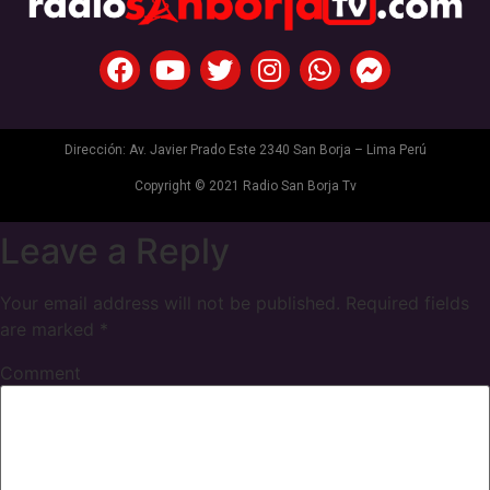
Dirección: Av. Javier Prado Este 2340 San Borja – Lima Perú
Copyright © 2021 Radio San Borja Tv
Leave a Reply
Your email address will not be published.
Required fields
are marked
*
Comment