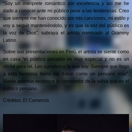
“Soy un intérprete romántico por excelencia y así me he
dado a conocer ante mi público pese a las tendencias. Creo
que siempre me han conocido por mis canciones, mi estilo y
voy a seguir manteniéndolo, y es que la voz del público es
la voz de Dios”, subraya el artista nominado al Grammy
Latino.
Sobre sus presentaciones en Perú, el artista se siente como
en casa “el público peruano es muy especial y no es un
cliché para mí. Les agradezco lo que soy. Siempre que llego
a esta hermosa tierra me tratan como un peruano más”.
Maelo además reconoce lo conocedor de la salsa que es el
público peruano.
Créditos: El Comercio