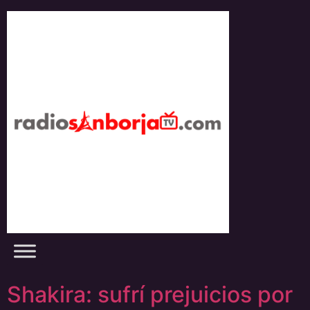
Skip
to
content
Shakira: sufrí prejuicios por