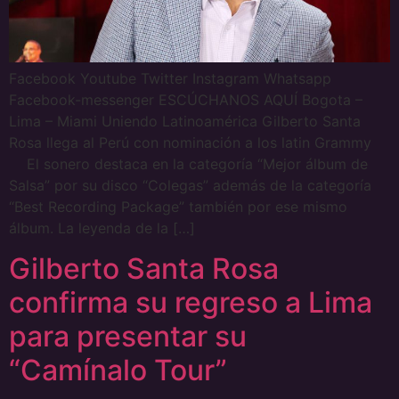
Facebook Youtube Twitter Instagram Whatsapp
Facebook-messenger ESCÚCHANOS AQUÍ Bogota –
Lima – Miami Uniendo Latinoamérica Gilberto Santa
Rosa llega al Perú con nominación a los latin Grammy
El sonero destaca en la categoría “Mejor álbum de
Salsa” por su disco “Colegas” además de la categoría
“Best Recording Package” también por ese mismo
álbum. La leyenda de la […]
Gilberto Santa Rosa
confirma su regreso a Lima
para presentar su
“Camínalo Tour”