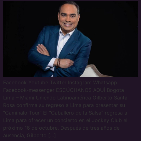
Facebook Youtube Twitter Instagram Whatsapp
Facebook-messenger ESCÚCHANOS AQUÍ Bogota –
Lima – Miami Uniendo Latinoamérica Gilberto Santa
Rosa confirma su regreso a Lima para presentar su
“Camínalo Tour” El “Caballero de la Salsa” regresa a
Lima para ofrecer un concierto en el Jockey Club el
próximo 16 de octubre. Después de tres años de
ausencia, Gilberto […]