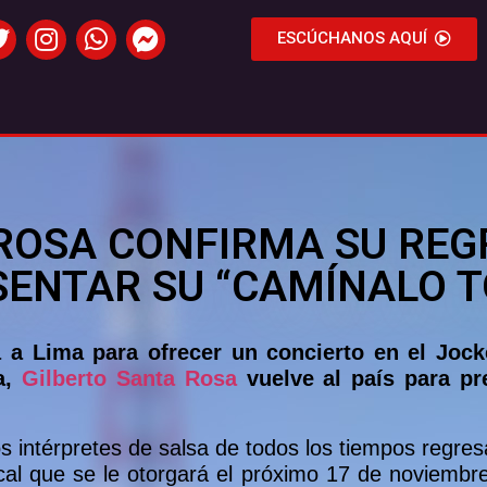
ESCÚCHANOS AQUÍ
ROSA CONFIRMA SU REG
SENTAR SU “CAMÍNALO T
a a Lima para ofrecer un concierto en el Joc
a,
Gilberto Santa Rosa
vuelve al país para p
 intérpretes de salsa de todos los tiempos regres
cal que se le otorgará el próximo 17 de noviembr