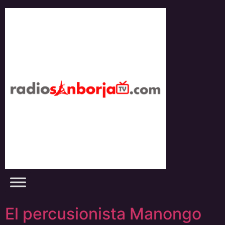
Skip
to
content
El percusionista Manongo