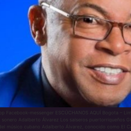
app Facebook-messenger ESCÚCHANOS AQUÍ Bogota – Lima 
 sonero Adalberto Álvarez Los salseros puertorriqueños G
el músico cubano Adalberto Álvarez, conocido como El Cab