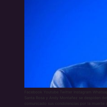
Facebook Youtube Twitter Instagram Whats
Santa Rosa y Andy Montañez se despiden del
comunicado sus condolencias por la muerte d