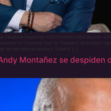
app Facebook-messenger ESCÚCHANOS AQUÍ Bogota – Lima 
resentar su “Camínalo Tour” El “Caballero de la Salsa” regr
és de tres años de ausencia, Gilberto […]
 Andy Montañez se despiden d