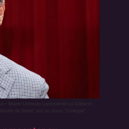
– Miami Uniendo Latinoamérica Gilberto
álbum de Salsa” por su disco “Colegas”