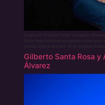
Facebook Youtube Twitter Instagram Whats
Santa Rosa confirma su regreso a Lima para p
Jockey Club el próximo 16 de octubre. Despu
Gilberto Santa Rosa y
Álvarez