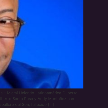
– Miami Uniendo Latinoamérica Gilberto
ilberto Santa Rosa y Andy Montañez han
allero del Son, fallecido […]