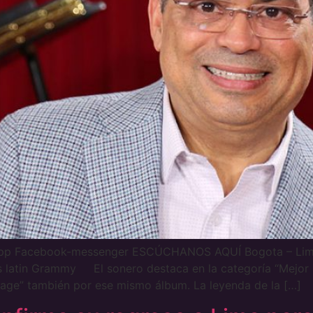
app Facebook-messenger ESCÚCHANOS AQUÍ Bogota – Lima 
os latin Grammy El sonero destaca en la categoría “Mejor 
age” también por ese mismo álbum. La leyenda de la […]