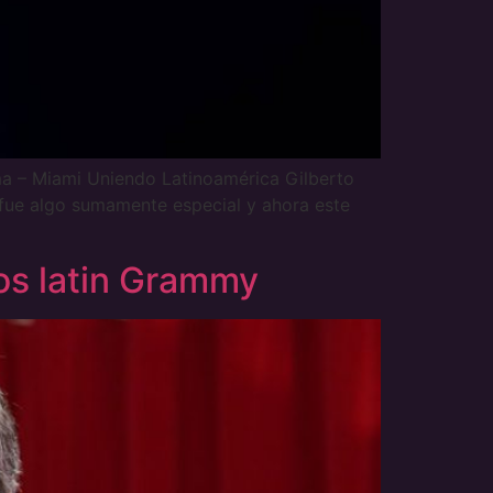
– Miami Uniendo Latinoamérica Gilberto
a fue algo sumamente especial y ahora este
los latin Grammy