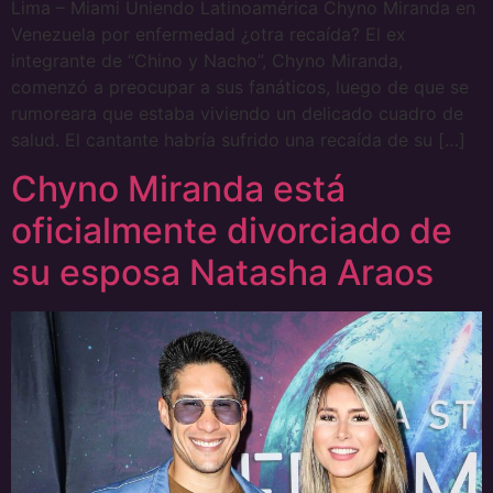
Lima – Miami Uniendo Latinoamérica Chyno Miranda en
Venezuela por enfermedad ¿otra recaída? El ex
integrante de “Chino y Nacho”, Chyno Miranda,
comenzó a preocupar a sus fanáticos, luego de que se
rumoreara que estaba viviendo un delicado cuadro de
salud. El cantante habría sufrido una recaída de su […]
Chyno Miranda está
oficialmente divorciado de
su esposa Natasha Araos