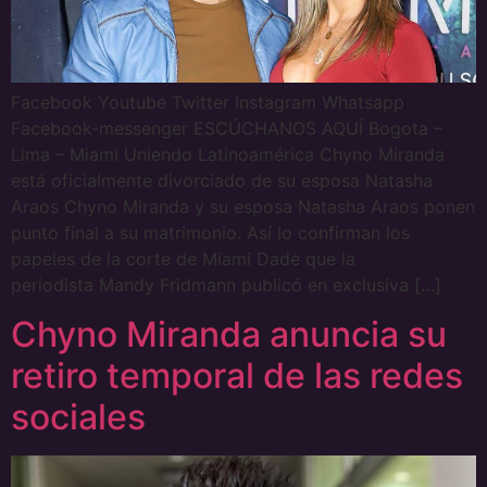
Facebook Youtube Twitter Instagram Whatsapp
Facebook-messenger ESCÚCHANOS AQUÍ Bogota –
Lima – Miami Uniendo Latinoamérica Chyno Miranda
está oficialmente divorciado de su esposa Natasha
Araos Chyno Miranda y su esposa Natasha Araos ponen
punto final a su matrimonio. Así lo confirman los
papeles de la corte de Miami Dade que la
periodista Mandy Fridmann publicó en exclusiva […]
Chyno Miranda anuncia su
retiro temporal de las redes
sociales