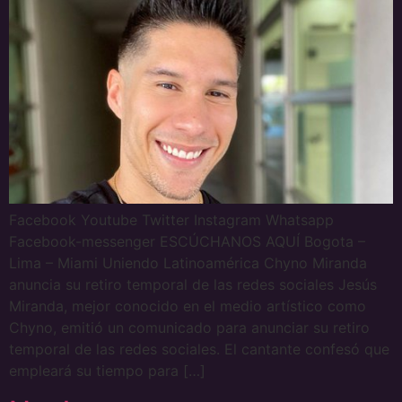
Facebook Youtube Twitter Instagram Whatsapp
Facebook-messenger ESCÚCHANOS AQUÍ Bogota –
Lima – Miami Uniendo Latinoamérica Chyno Miranda
anuncia su retiro temporal de las redes sociales Jesús
Miranda, mejor conocido en el medio artístico como
Chyno, emitió un comunicado para anunciar su retiro
temporal de las redes sociales. El cantante confesó que
empleará su tiempo para […]