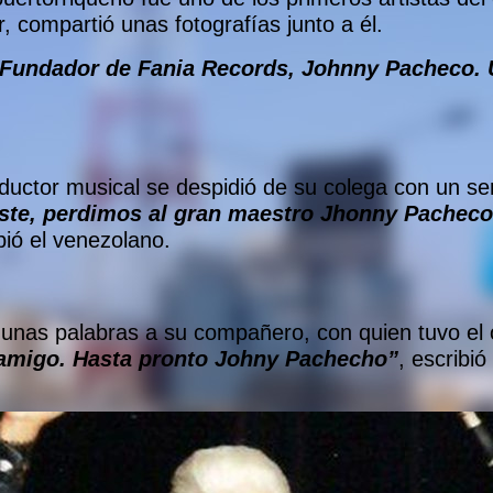
, compartió unas fotografías junto a él.
 Fundador de Fania Records, Johnny Pacheco. 
productor musical se despidió de su colega con un 
iste, perdimos al gran maestro Jhonny Pacheco
ibió el venezolano.
unas palabras a su compañero, con quien tuvo el o
 amigo. Hasta pronto Johny Pachecho”
, escribió