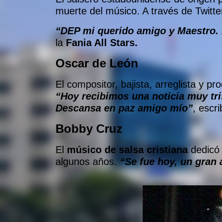
muerte del músico. A través de Twitter
“DEP mi querido amigo y Maestro.
la
Fania All Stars.
Oscar de León
El compositor, bajista, arreglista y 
“Hoy recibimos una noticia muy tr
Descansa en paz amigo mío”
, escr
Bobby Cruz
El
músico de salsa cristiana
dedicó 
algunos años.
“Se fue hoy, un gran