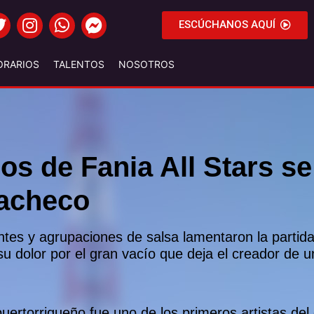
ESCÚCHANOS AQUÍ
ORARIOS
TALENTOS
NOSOTROS
os de Fania All Stars s
acheco
ntes y agrupaciones de salsa lamentaron la partid
su dolor por el gran vacío que deja el creador de
uertorriqueño fue uno de los primeros artistas del