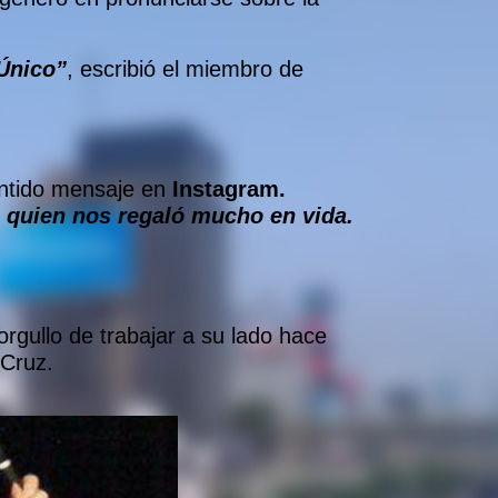
Único”
, escribió el miembro de
sentido mensaje en
Instagram.
 quien nos regaló mucho en vida.
rgullo de trabajar a su lado hace
 Cruz.