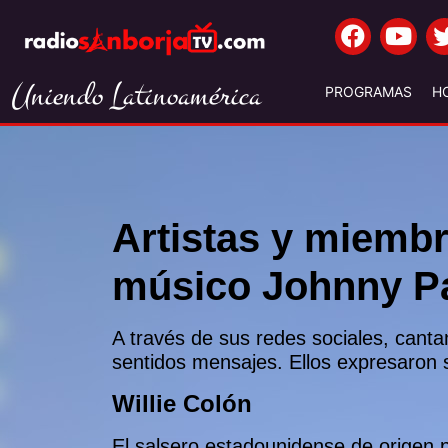
Uniendo Latinoamérica
PROGRAMAS
H
Artistas y miembr
músico Johnny P
A través de sus redes sociales, canta
sentidos mensajes. Ellos expresaron 
Willie Colón
El salsero estadounidense de origen p