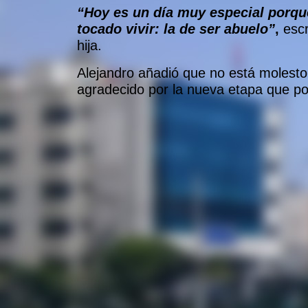
“Hoy es un día muy especial porqu
tocado vivir: la de ser abuelo”
,
escr
hija.
Alejandro añadió que no está molesto 
agradecido por la nueva etapa que pod