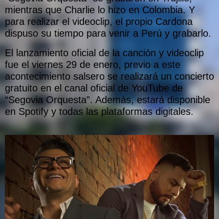
mientras que Charlie lo hizo en Colombia. Y
para realizar el videoclip, el propio Cardona
dispuso su tiempo para venir a Perú y grabarlo.
El lanzamiento oficial de la canción y videoclip
fue el viernes 29 de enero, previo a este
acontecimiento salsero se realizará un concierto
gratuito en el canal oficial de YouTube de
“Segovia Orquesta”. Además, estará disponible
en Spotify y todas las plataformas digitales.