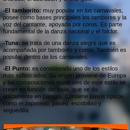
-El tamborito:
muy popular en los carnavales,
posee como bases principales los tambores y la
voz del cantante, apoyada por coros. Es parte
fundamental de la danza nacional y el folclor.
-Tuna:
se trata de una danza alegre que es
acompañada por tambores y coros. También es
popular dentro de los carnavales.
-El Punto:
es considerado uno de los estilos
más sofisticados. Su origen proviene de Europa
y las composiciones musicales de este estilo se
crean en función del baile, que se da
únicamente en parejas. Contiene pasos típicos
como el zapateao, paseo, escobillao y
seguedilla.