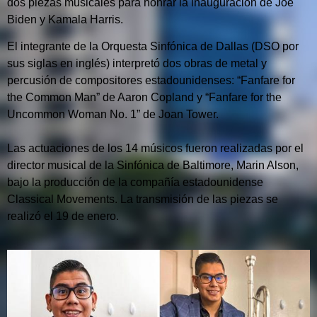
dos piezas musicales
para honrar la inauguración de Joe
Biden y Kamala Harris.
El integrante de la Orquesta Sinfónica de Dallas (DSO por
sus siglas en inglés) interpretó dos obras de metal y
percusión de compositores estadounidenses: “Fanfare for
the Common Man” de Aaron Copland y “Fanfare for the
Uncommon Woman No. 1” de Joan Tower.
Las actuaciones de los 14 músicos fueron realizadas por el
director musical de la Sinfónica de Baltimore, Marin Alson,
bajo la producción de la compañía estadounidense
Classical Movements. La transmisión de las piezas se
realizó el 19 de enero.