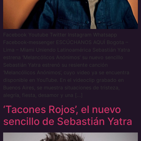
Facebook Youtube Twitter Instagram Whatsapp
Facebook-messenger ESCÚCHANOS AQUÍ Bogota –
Lima – Miami Uniendo Latinoamérica Sebastián Yatra
estrena ‘Melancólicos Anónimos’ su nuevo sencillo
Sebastián Yatra estrenó su resiente canción
‘Melancólicos Anónimos’, cuyo video ya se encuentra
disponible en YouTube. En el videoclip grabado en
Buenos Aires, se muestra situaciones de tristeza,
alegría, fiesta, desamor y una […]
‘Tacones Rojos’, el nuevo
sencillo de Sebastián Yatra