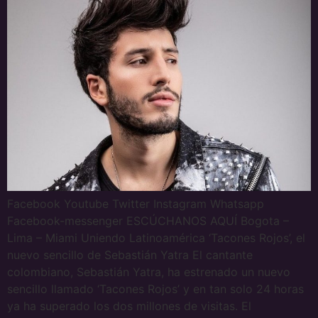
Facebook Youtube Twitter Instagram Whatsapp
Facebook-messenger ESCÚCHANOS AQUÍ Bogota –
Lima – Miami Uniendo Latinoamérica ‘Tacones Rojos’, el
nuevo sencillo de Sebastián Yatra El cantante
colombiano, Sebastián Yatra, ha estrenado un nuevo
sencillo llamado ‘Tacones Rojos’ y en tan solo 24 horas
ya ha superado los dos millones de visitas. El