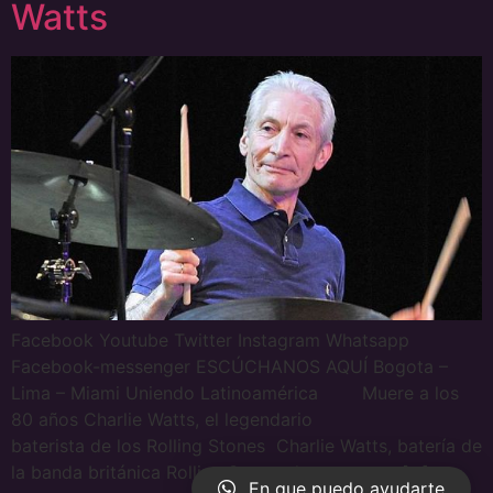
Watts
Facebook Youtube Twitter Instagram Whatsapp
Facebook-messenger ESCÚCHANOS AQUÍ Bogota –
Lima – Miami Uniendo Latinoamérica Muere a los
80 años Charlie Watts, el legendario
baterista de los Rolling Stones Charlie Watts, batería de
la banda británica Rolling Stones, ha muerto a […]
En que puedo ayudarte