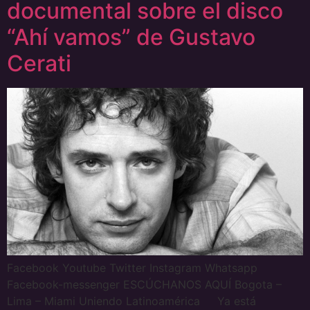
documental sobre el disco
“Ahí vamos” de Gustavo
Cerati
Facebook Youtube Twitter Instagram Whatsapp
Facebook-messenger ESCÚCHANOS AQUÍ Bogota –
Lima – Miami Uniendo Latinoamérica Ya está