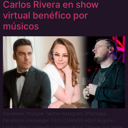
Carlos Rivera en show
virtual benéfico por
músicos
Facebook Youtube Twitter Instagram Whatsapp
Facebook-messenger ESCÚCHANOS AQUÍ Bogota –
Lima – Miami Uniendo Latinoamérica Change our game