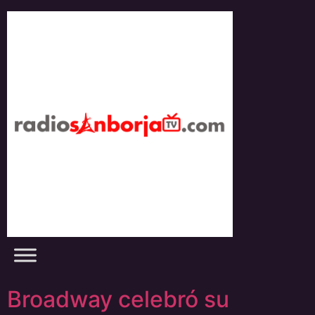
Skip
to
content
Broadway celebró su