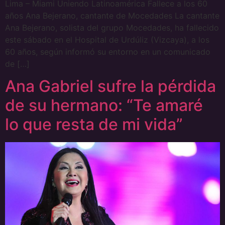
Lima – Miami Uniendo Latinoamérica Fallece a los 60
años Ana Bejerano, cantante de Mocedades La cantante
Ana Bejerano, solista del grupo Mocedades, ha fallecido
este sábado en el Hospital de Urdúliz (Vizcaya), a los
60 años, según informó su entorno en un comunicado
de […]
Ana Gabriel sufre la pérdida
de su hermano: “Te amaré
lo que resta de mi vida”