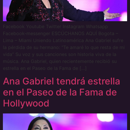
Facebook Youtube Twitter Instagram Whatsapp
Facebook-messenger ESCÚCHANOS AQUÍ Bogota –
Lima – Miami Uniendo Latinoamérica Ana Gabriel sufre
la pérdida de su hermano: “Te amaré lo que resta de mi
vida” Su voz y sus canciones son historia viva de la
música. Ana Gabriel, quien recientemente recibió su
estrella en el Paseo de la Fama de […]
Ana Gabriel tendrá estrella
en el Paseo de la Fama de
Hollywood