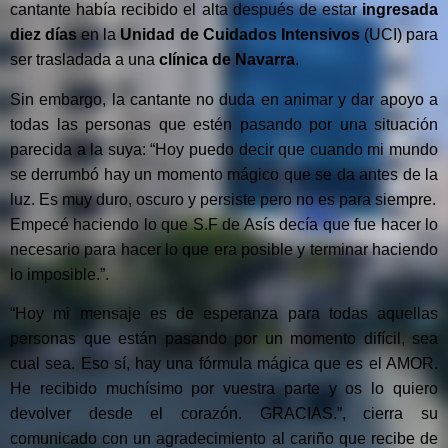
cantante había recibido el alta después de estar
ingresada
diez días
en la
Unidad de Cuidados Intensivos
(UCI) para
ser trasladada a una
clínica de Navarra
.
Sin embargo, la cantante no duda en animar y dar apoyo a
todas las personas que estén pasando por una situación
parecida a la suya: “Hoy puedo decir que cuando mi mundo
se derrumbó hay un momento mágico que se da antes de la
luz. Es muy duro, oscuro y persiste pero no es para siempre.
Empecé haciendo lo que S.F de Asís decía que fue hacer lo
necesario para hacer lo que era posible y terminar haciendo
lo imposible.”.
“Hoy mi mensaje es de esperanza para todas aquellas
personas que están pasando por un momento difícil, sea
cual sea. Eso sí, hay una fórmula mágica que es el AMOR.
He recibido muchísimo por vuestra parte y os lo quiero
devolver desde el corazón. GRACIAS.”, cierra su
comunicado con un agradecimiento al cariño que recibe de