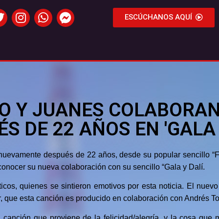
ESCÚCHANOS AQUÍ
DO Y JUANES COLABORA
S DE 22 AÑOS EN 'GALA 
nuevamente después de 22 años, desde su popular sencillo “Fo
 conocer su nueva colaboración con su sencillo “Gala y Dalí.
áticos, quienes se sintieron emotivos por esta noticia. El nue
, que esta canción es producido en colaboración con Andrés Tor
anción que proviene de la felicidad/alegría, y la cosa que m