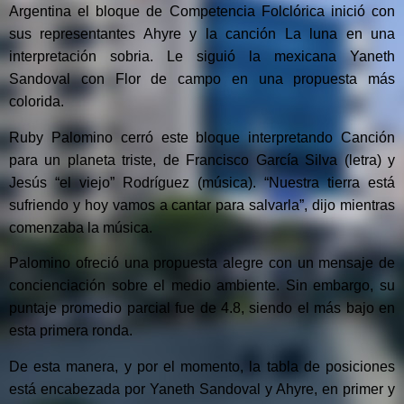
Argentina el bloque de Competencia Folclórica inició con
sus representantes Ahyre y la canción La luna en una
interpretación sobria. Le siguió la mexicana Yaneth
Sandoval con Flor de campo en una propuesta más
colorida.
Ruby Palomino cerró este bloque interpretando Canción
para un planeta triste, de Francisco García Silva (letra) y
Jesús “el viejo” Rodríguez (música). “Nuestra tierra está
sufriendo y hoy vamos a cantar para salvarla”, dijo mientras
comenzaba la música.
Palomino ofreció una propuesta alegre con un mensaje de
concienciación sobre el medio ambiente. Sin embargo, su
puntaje promedio parcial fue de 4.8, siendo el más bajo en
esta primera ronda.
De esta manera, y por el momento, la tabla de posiciones
está encabezada por Yaneth Sandoval y Ahyre, en primer y