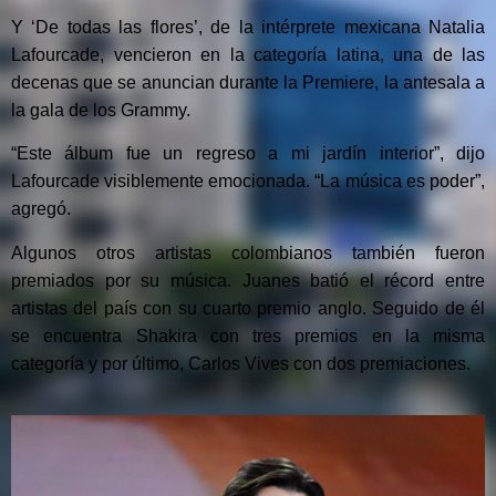
Y ‘De todas las flores’, de la intérprete mexicana Natalia
Lafourcade, vencieron en la categoría latina, una de las
decenas que se anuncian durante la Premiere, la antesala a
la gala de los Grammy.
“Este álbum fue un regreso a mi jardín interior”, dijo
Lafourcade visiblemente emocionada. “La música es poder”,
agregó.
Algunos otros artistas colombianos también fueron
premiados por su música. Juanes batió el récord entre
artistas del país con su cuarto premio anglo. Seguido de él
se encuentra Shakira con tres premios en la misma
categoría y por último, Carlos Vives con dos premiaciones.