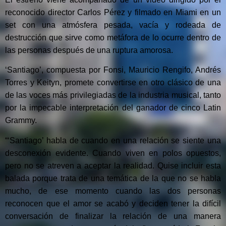
reconocido director Carlos Pérez y filmado en Miami en un
set con una atmósfera pesada, vacía y rodeada de
destrucción que sirve como metáfora de lo ocurre dentro de
las personas después de una ruptura amorosa.
‘Santiago’, compuesta por Fonsi, Mauricio Rengifo, Andrés
Torres y Keityn, promete convertirse en otro clásico de una
de las voces más privilegiadas de la industria musical, tanto
por la impecable interpretación del ganador de cinco Latin
Grammy.
“‘Santiago’ habla de cuando en una relación se siente una
desconexión evidente. Cuando viven en polos opuestos,
pero no se atreven a aceptar la realidad. Quise incluir esta
balada porque trata de una temática de la que no se habla
mucho, de ese momento cuando las dos personas
reconocen que el amor se acabó y deciden tener la difícil
conversación de finalizar la relación de una manera