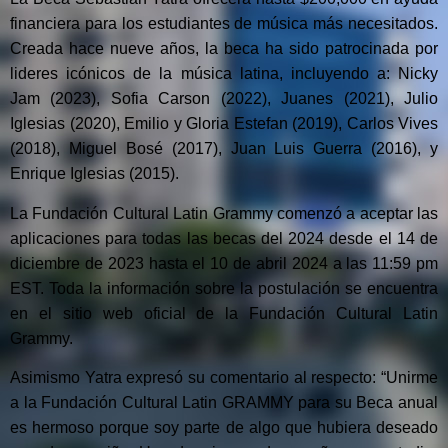
financiera para los estudiantes de música más necesitados.
Creada hace nueve años, la beca ha sido patrocinada por
lideres icónicos de la música latina, incluyendo a: Nicky
Jam (2023), Sofia Carson (2022), Juanes (2021), Julio
Iglesias (2020), Emilio y Gloria Estefan (2019), Carlos Vives
(2018), Miguel Bosé (2017), Juan Luis Guerra (2016), y
Enrique Iglesias (2015).
La Fundación Cultural Latin Grammy comenzó a aceptar las
aplicaciones para todas las becas del 2024 desde el 14 de
diciembre de 2023 hasta el 10 de abril 2024 a las 11:59 pm
EST. Toda la información sobre la postulación se encuentra
en el sitio web oficial de la Fundación Cultural Latin
Grammy.
Asimismo Yatra expresó su comentario al respecto: “Unirme
a la Fundación Cultural Latin GRAMMY para su Beca anual
es hermoso porque soy parte de algo que hubiera deseado