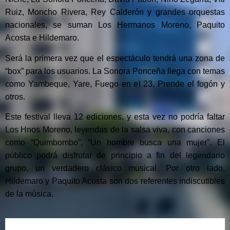
Ruiz, Moncho Rivera, Rey Calderón y grandes orquestas
nacionales, se suman Los Hermanos Moreno, Paquito
Acosta e Hildemaro.
Será la primera vez que el espectáculo tendrá una zona de
“box” para los usuarios. La Sonora Ponceña llega con temas
como Yambeque, Yare, Fuego en el 23, Prende el fogón y
otros.
Este festival lleva 12 ediciones, y esta vez no podría faltar
Los Hnos Moreno, leyendas de la salsa viva, con canciones
como “Quimbombo”, “Un hombre busca una mujer”. El
público podrá disfrutar de principio a fin del legendario
grupo, un verdadero clásico musical.
Por otro lado,
Hildemaro y Paquito Acosta son dos referentes indiscutibles
de la música.