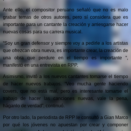
Ante ello, el compositor peruano señaló que no es malo
grabar temas de otros autores, pero sí considera que es
importante para un cantante la creación y arriesgarse hacer
nuevas cosas para su carrera musical.
“Soy un gran defensor y siempre voy a pedirle a los artistas
que ofrezcan obra nueva, es importante crear, la creación de
una obra que perdure en el tiempo es importante “,
manifestó en una entrevista en RPP.
Asimismo, invitó a los nuevos cantantes tomarse el tiempo
de hacer nuevos trabajos. “Veo mucha gente haciendo
covers, que no está mal, pero es interesante tomarse el
trabajo de hacer las canciones nuevas, vale la pena,
háganlo de verdad”, continuó.
Por otro lado, la periodista de RPP le consultó a Gian Marco
por qué los jóvenes no apuestan por crear y componer