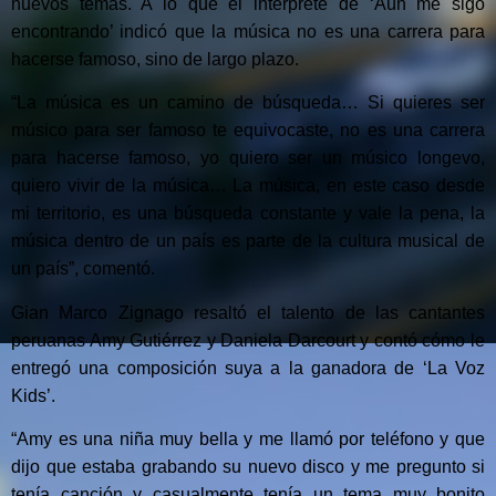
nuevos temas. A lo que el intérprete de ‘Aún me sigo
encontrando’ indicó que la música no es una carrera para
hacerse famoso, sino de largo plazo.
“La música es un camino de búsqueda… Si quieres ser
músico para ser famoso te equivocaste, no es una carrera
para hacerse famoso, yo quiero ser un músico longevo,
quiero vivir de la música… La música, en este caso desde
mi territorio, es una búsqueda constante y vale la pena, la
música dentro de un país es parte de la cultura musical de
un país”, comentó.
Gian Marco Zignago resaltó el talento de las cantantes
peruanas Amy Gutiérrez y Daniela Darcourt y contó cómo le
entregó una composición suya a la ganadora de ‘La Voz
Kids’.
“Amy es una niña muy bella y me llamó por teléfono y que
dijo que estaba grabando su nuevo disco y me pregunto si
tenía canción y casualmente tenía un tema muy bonito