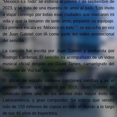
“Méxxico Es Todo” se estrena el jueves 7 de septiembre de
2023, y se trata de una muestra de amor al país. “Los invito
a viajar conmigo por todas esas ciudades que marcaron mi
vida y que la llenaron de tanto amor, preparen su equipaje.
La primera escala es ‘Méxxico es todo ‘”, se escucha en voz
de Juan Gabriel con IA como parte del video promocional
del sencillo.
La canción fue escrita por Juan Gabriel y producida por
Rodrigo Cárdenas. El sencillo irá acompañado de un video
musical oficial dirigido por David Tames, camarógrafo del
intérprete de “Así fue” por muchos años.
El álbum de estudio contiene canciones inéditas y es el
primero desde que falleció en 2016. Juan Gabriel es
conocido como uno de los artistas más mayor éxito en
Latinoamérica, y gran compositor. Se estima que vendió
más de 150 millones de copias en todo el mundo a lo largo
de sus 46 años de trayectoria.