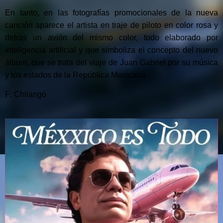
En tanto, en las fotografías promocionales de la nueva
canción aparece el artista en traje de piloto en color rosa y
detrás un avión del mismo color, todo elaborado por
inteligencia artificial y que simboliza el concepto del nuevo
álbum, que se trata del viaje de Juan Gabriel por su música
y los estados de la República Mexicana.
F: Chilango