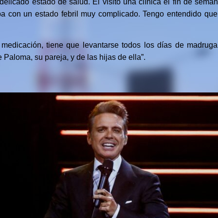
 delicado estado de salud. Él visitó una clínica el fin de sema
ba con un estado febril muy complicado. Tengo entendido que
 medicación, tiene que levantarse todos los días de madrug
 Paloma, su pareja, y de las hijas de ella”.