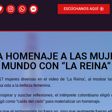
ESCÚCHANOS AQUÍ
 HOMENAJE A LAS MUJE
MUNDO CON “LA REINA”
7 mujeres diversas en el video de ‘La Reina’, al mostrar las
una oda a la belleza femenina.
spirar y suscitar reflexiones, el intérprete colombiano eligió
gó como “caído del cielo” para materializar un homenaje.
a que el protagonista no fuera yo, sino que realmente fueran e