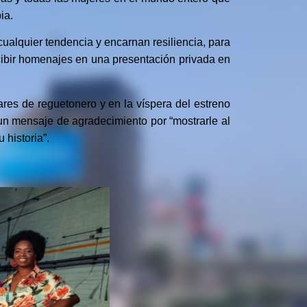
ia.
cualquier tendencia y encarnan resiliencia, para
ecibir homenajes en una presentación privada en
ares de reguetonero y en la víspera del estreno
 un mensaje de agradecimiento por “mostrarle al
 historia”.