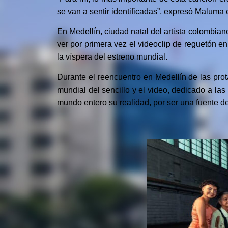
se van a sentir identificadas”, expresó Maluma
En Medellín, ciudad natal del artista colombian
ver por primera vez el videoclip de reguetón e
la víspera del estreno mundial.
Durante el reencuentro en Medellín de las prot
mundial del sencillo y el video, dedicado a la
mundo entero su realidad, por ser una fuente de 