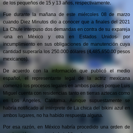
de los pequeños de 15 y 13 años, respectivamente.
Fue durante la mañana de este miércoles 08 de marzo
cuando Diez Minutos dio a conocer que a finales del 2021
La Chule interpuso dos demandas en contra de su expareja
-una en México y otra en Estados Unidos- por
incumplimiento en sus obligaciones de manutención cuya
cantidad superaría los 250.000 dólares (4,485,650.00 pesos
mexicanos).
De acuerdo con la información que publicó el medio
español, el representante legal de la actriz mexicana
comenzó los procesos legales en ambos países porque Luis
Miguel cuenta con residencias tanto en tierras aztecas como
en Los Ángeles, California. Aunque supuestamente se
habría notificado al intérprete de La chica del bikini azul en
ambos lugares, no ha habido respuesta alguna.
Por esa razón, en México habría procedido una orden de