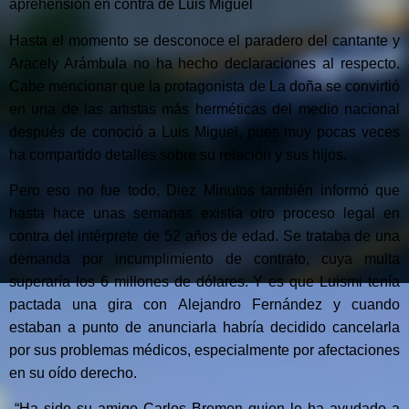
aprehensión en contra de Luis Miguel
Hasta el momento se desconoce el paradero del cantante y
Aracely Arámbula no ha hecho declaraciones al respecto.
Cabe mencionar que la protagonista de La doña se convirtió
en una de las artistas más herméticas del medio nacional
después de conoció a Luis Miguel, pues muy pocas veces
ha compartido detalles sobre su relación y sus hijos.
Pero eso no fue todo, Diez Minutos también informó que
hasta hace unas semanas existía otro proceso legal en
contra del intérprete de 52 años de edad. Se trataba de una
demanda por incumplimiento de contrato, cuya multa
superaría los 6 millones de dólares. Y es que Luismi tenía
pactada una gira con Alejandro Fernández y cuando
estaban a punto de anunciarla habría decidido cancelarla
por sus problemas médicos, especialmente por afectaciones
en su oído derecho.
“Ha sido su amigo Carlos Bremen quien le ha ayudado a