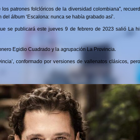
e los patrones folclóricos de la diversidad colombiana”, recuer
 del álbum ‘Escalona: nunca se había grabado así’.
e se publicará este jueves 9 de febrero de 2023 salió La h
onero Egidio Cuadrado y la agrupación La Provincia.
incia’, conformado por versiones de vallenatos clásicos, pe