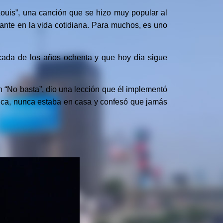
Louis”, una canción que se hizo muy popular al
lante en la vida cotidiana. Para muchos, es uno
cada de los años ochenta y que hoy día sigue
 “No basta”, dio una lección que él implementó
úsica, nunca estaba en casa y confesó que jamás