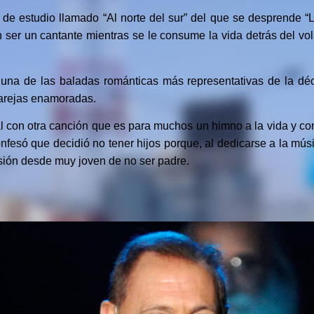
 de estudio llamado “Al norte del sur” del que se desprende “
n ser un cantante mientras se le consume la vida detrás del vo
una de las baladas románticas más representativas de la dé
parejas enamoradas.
l con otra canción que es para muchos un himno a la vida y con
onfesó que decidió no tener hijos porque, al dedicarse a la m
isión desde muy joven de no ser padre.