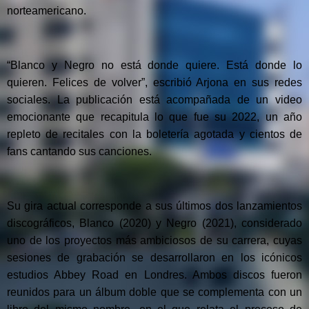
norteamericano.
“Blanco y Negro no está donde quiere. Está donde lo
quieren. Felices de volver”, escribió Arjona en sus redes
sociales. La publicación está acompañada de un video
emocionante que recapitula lo que fue su 2022, un año
repleto de recitales con la boletería agotada y cientos de
fans cantando sus canciones.
Su gira actual corresponde a sus últimos dos lanzamientos
discográficos, Blanco (2020) y Negro (2021), considerado
uno de los proyectos más ambiciosos de su carrera, cuyas
sesiones de grabación se desarrollaron en los icónicos
estudios Abbey Road en Londres. Ambos discos fueron
reunidos para un álbum doble que se complementa con un