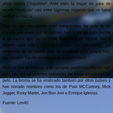
años muere Chayanne”. Ante esto, la mujer no para de
repetir “no,no,no” casi entre lágrimas, rogando que no fuera
verdad la noticia.
Otra de las reacciones más compartidas ha sido la de
Cande, una joven que se preparó bien el paripé para decirle
a su madre que su cantante favorito, Luis Miguel, había
muerto nada más y nada menos que “por sobredosis”. La
respuesta de su madre dejó sin palabras a su propia hija,
que posteó: “Le afectó más de lo que pensaba”.
Pero ‘el Sol de México’ y el cantante puertorriqueño no han
sido las únicas víctimas indirectas de estas tomaduras de
pelo. La broma se ha viralizado también por otros países y
han sonado nombres como los de Paul MCCartney, Mick
Jagger, Ricky Martin, Jon Bon Jovi o Enrique Iglesias.
Fuente: Los40