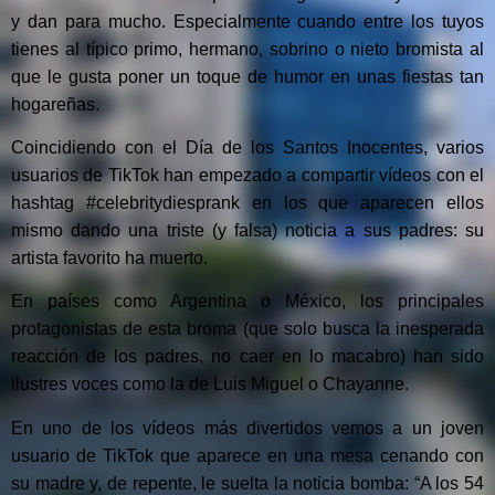
y dan para mucho. Especialmente cuando entre los tuyos
tienes al típico primo, hermano, sobrino o nieto bromista al
que le gusta poner un toque de humor en unas fiestas tan
hogareñas.
Coincidiendo con el Día de los Santos Inocentes, varios
usuarios de TikTok han empezado a compartir vídeos con el
hashtag #celebritydiesprank en los que aparecen ellos
mismo dando una triste (y falsa) noticia a sus padres: su
artista favorito ha muerto.
En países como Argentina o México, los principales
protagonistas de esta broma (que solo busca la inesperada
reacción de los padres, no caer en lo macabro) han sido
ilustres voces como la de Luis Miguel o Chayanne.
En uno de los vídeos más divertidos vemos a un joven
usuario de TikTok que aparece en una mesa cenando con
su madre y, de repente, le suelta la noticia bomba: “A los 54