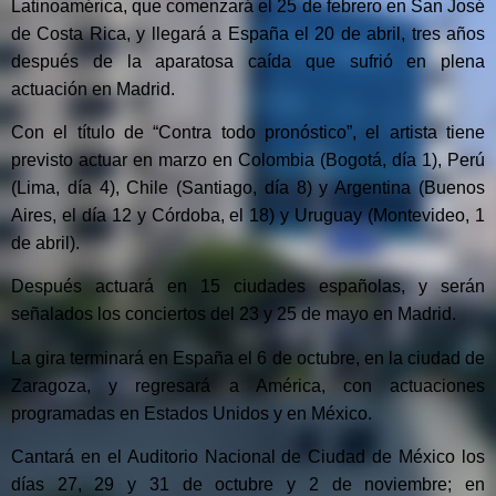
Latinoamérica, que comenzará el 25 de febrero en San José
de Costa Rica, y llegará a España el 20 de abril, tres años
después de la aparatosa caída que sufrió en plena
actuación en Madrid.
Con el título de “Contra todo pronóstico”, el artista tiene
previsto actuar en marzo en Colombia (Bogotá, día 1), Perú
(Lima, día 4), Chile (Santiago, día 8) y Argentina (Buenos
Aires, el día 12 y Córdoba, el 18) y Uruguay (Montevideo, 1
de abril).
Después actuará en 15 ciudades españolas, y serán
señalados los conciertos del 23 y 25 de mayo en Madrid.
La gira terminará en España el 6 de octubre, en la ciudad de
Zaragoza, y regresará a América, con actuaciones
programadas en Estados Unidos y en México.
Cantará en el Auditorio Nacional de Ciudad de México los
días 27, 29 y 31 de octubre y 2 de noviembre; en