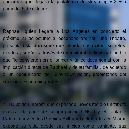
episodios que llega a la plataforma de streaming ViX + a
partir del 6 de octubre.
Raphael, quien llegará a Los Ángeles en concierto el
próximo 21 de octubre al escenario del YouTube Theatre,
presenta esta docuserie que aborda sus éxitos, secretos,
miedos y sueños a través de un material audiovisual inédito
que “lo convierten en el primer y único documental con la
implicación directa de Raphael y de su familia”, de acuerdo
a un comunicado de TelevisaUnivision, propietarios del
servicio de streaming ViX+.
“El Divo de Linares”, que el pasado jueves recibió un tributo
musical de parte de la agrupación CNCO y el cantante
Pablo López en los Premios Billboard celebrados en Miami,
expone su vida desde sus inicios como cantante, sus