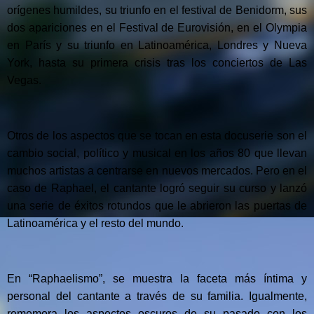
orígenes humildes, su triunfo en el festival de Benidorm, sus
dos apariciones en el Festival de Eurovisión, en el Olympia
en París y su triunfo en Latinoamérica, Londres y Nueva
York, hasta su primera crisis tras los conciertos de Las
Vegas.
Otros de los aspectos que se tocan en esta docuserie son el
cambio social, político y musical en los años 80 que llevan
muchos artistas a centrarse en nuevos mercados. Pero en el
caso de Raphael, el cantante logró seguir su curso y lanzó
una serie de éxitos rotundos que le abrieron las puertas de
Latinoamérica y el resto del mundo.
En “Raphaelismo”, se muestra la faceta más íntima y
personal del cantante a través de su familia. Igualmente,
rememora los aspectos oscuros de su pasado con los