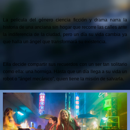
La película del género ciencia ficción y drama narra la
historia de una anciana sin hogar que recorre las calles ante
la indiferencia de la ciudad, pero un día su vida cambia ya
que halla un ángel que transformará su existencia.
Ella decide compartir sus recuerdos con un ser tan solitario
como ella: una hormiga. Hasta que un día llega a su vida un
robot o “ángel mecánico”, quien tiene la misión de salvarla.