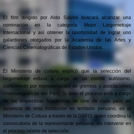
El film dirigido por Aldo Salvini buscará alcanzar una
nominación en la categoría Mejor Largometraje
Internacional y así obtener la oportunidad de lograr uno
galardones otorgados por la Academia de las Artes y
Ciencias Cinematográficas de Estados Unidos.
El Ministerio de cultura explicó que la selección del
largometraje estuvo a cargo de un comité autónomo,
conformado por representantes de gremios y asociaciones
cinematográficas del Perú. Si bien el proceso está a cargo
de las respectivas Academias de cine de cada país; en
ausencia de esta institución en territorio peruano, es el
Ministerio de Cultura a través de la DAFO, quien coordina la
convocatoria de la representante peruana; sin intervenir en
el proceso mismo de selección.