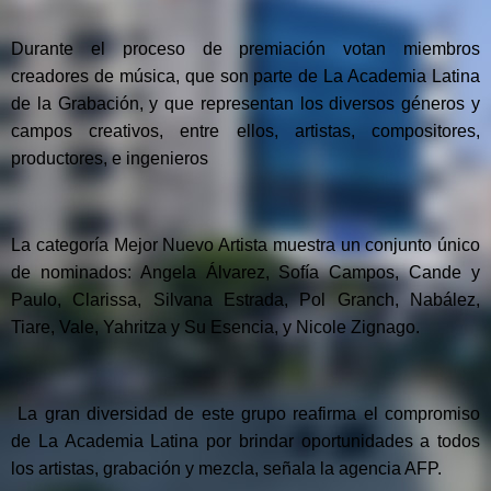
Durante el proceso de premiación votan miembros
creadores de música, que son parte de La Academia Latina
de la Grabación, y que representan los diversos géneros y
campos creativos, entre ellos, artistas, compositores,
productores, e ingenieros
La categoría Mejor Nuevo Artista muestra un conjunto único
de nominados: Angela Álvarez, Sofía Campos, Cande y
Paulo, Clarissa, Silvana Estrada, Pol Granch, Nabález,
Tiare, Vale, Yahritza y Su Esencia, y Nicole Zignago.
La gran diversidad de este grupo reafirma el compromiso
de La Academia Latina por brindar oportunidades a todos
los artistas, grabación y mezcla, señala la agencia AFP.