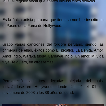
inusual registro vocal que abarcó incluso cinco octavas.
Es la única artista peruana que tiene su nombre inscrito en
el Paseo de la Fama de Hollywood.
Grabó varias canciones del folklore peruano, siendo las
primeras de ellas, éxitos como El picaflor, La Benita, Amor,
Amor indio, Waraka tusuy, Carnaval indio, Un amor, Mi vida
tuya, Te quiero, en otros temas.
Permaneció casi tres décadas alejada del país,
instalándose en Hollywood, donde falleció el 01 de
noviembre de 2008 a los 88 años de edad.