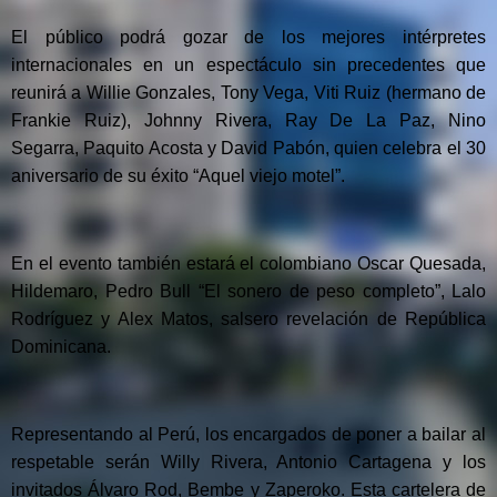
El público podrá gozar de los mejores intérpretes
internacionales en un espectáculo sin precedentes que
reunirá a Willie Gonzales, Tony Vega, Viti Ruiz (hermano de
Frankie Ruiz), Johnny Rivera, Ray De La Paz, Nino
Segarra, Paquito Acosta y David Pabón, quien celebra el 30
aniversario de su éxito “Aquel viejo motel”.
En el evento también estará el colombiano Oscar Quesada,
Hildemaro, Pedro Bull “El sonero de peso completo”, Lalo
Rodríguez y Alex Matos, salsero revelación de República
Dominicana.
Representando al Perú, los encargados de poner a bailar al
respetable serán Willy Rivera, Antonio Cartagena y los
invitados Álvaro Rod, Bembe y Zaperoko. Esta cartelera de