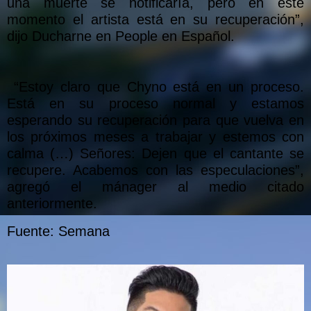
una muerte se notificaría, pero en este
momento el artista está en su recuperación”,
dijo Ducharne en People en Español.
“Estoy claro que Chyno está en un proceso.
Está en su proceso normal y estamos
esperando su recuperación para que vuelva en
los próximos meses a trabajar y estemos con
calma (…) Señores: Dejen que el cantante se
recupere. Acabemos con las especulaciones”,
agregó el mánager al medio citado
anteriormente.
Fuente: Semana