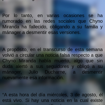
Por lo tanto, en varias ocasiones se ha
rumorado en las redes sociales que Chyno
Miranda ha fallecido, obligando a su familia y
mánager a desmentir esas versiones.
A propósito, en el transcurso de esta semana
volvió a circular una noticia falsa respecto a que
Chyno Miranda había muerto, algo que sin
duda alertó a sus seguidores y obligó a su
mánager, Julio Ducharne, a desmentir
nuevamente esa información.
“A esta hora del día miércoles, 3 de agosto, él
está vivo. Si hay una noticia en la cual existe