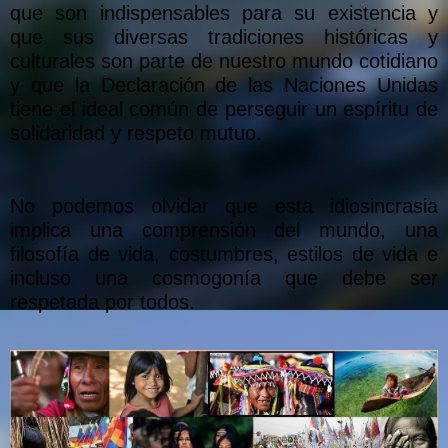
que son indispensables para su existencia y
que sus diversas tradiciones históricas y
culturales son parte de nuestro mundo cotidiano
y que la Declaración de las Naciones Unidas
tiene el ideal común de perseguir un espíritu de
solidaridad y respeto mutuo.
No podemos olvidar que esta idiosincrasia
implica una comprensión del mundo, una
filosofía de vida, costumbres, estilos de vida e
incluso una cosmogonía que debe ser
respetada por todos.