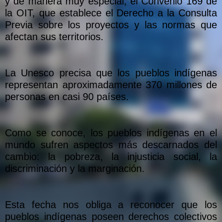
y de manera muy especial, el Convenio 169 de
la OIT, que establece el Derecho a la Consulta
Previa sobre los proyectos y las normas que
afectan sus territorios.
La Unesco precisa que los pueblos indígenas
representan aproximadamente 370 millones de
personas en casi 90 países.
Como se conoce, los pueblos indígenas en el
mundo sufren aspectos más descarnados del
cambio: la pobreza, la injusticia social, la
discriminación y la marginación.
Esta fecha nos obliga a reconocer que los
pueblos indígenas poseen derechos colectivos