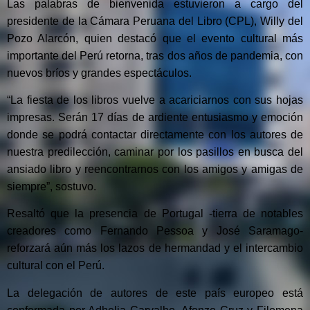
Las palabras de bienvenida estuvieron a cargo del
presidente de la Cámara Peruana del Libro (CPL), Willy del
Pozo Alarcón, quien destacó que el evento cultural más
importante del Perú retorna, tras dos años de pandemia, con
nuevos bríos y grandes espectáculos.
“La fiesta de los libros vuelve a acariciarnos con sus hojas
impresas. Serán 17 días de ardiente entusiasmo y emoción
donde se podrá contactar directamente con los autores de
nuestra predilección, caminar por los pasillos en busca del
ansiado libro y reencontrarnos con los amigos y amigas de
siempre”, sostuvo.
Resaltó que la presencia de Portugal -tierra de notables
creadores como Fernando Pessoa y José Saramago-
reforzará aún más los lazos de hermandad y el intercambio
cultural con el Perú.
La delegación de autores de este país europeo está