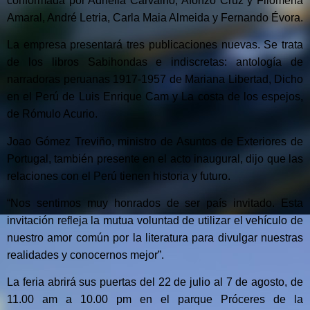
conformada por Adhelia Carvalho, Afonzo Cruz y Filomena
Amaral, André Letria, Carla Maia Almeida y Fernando Évora.
La empresa presentará tres publicaciones nuevas. Se trata
de los libros Sabihondas e indiscretas: antología de
narradoras peruanas 1917-1957 de Mariana Libertad, Dicho
en el Perú de Luis Enrique Cam y La costa de los espejos,
de Rómulo Acurio.
Joao Gómez Treviño, ministro de Asuntos de Exteriores de
Portugal, también presente en el acto inaugural, dijo que las
relaciones con el Perú tienen historia y futuro.
“Nos sentimos muy honrados de ser país invitado. Esta
invitación refleja la mutua voluntad de utilizar el vehículo de
nuestro amor común por la literatura para divulgar nuestras
realidades y conocernos mejor”.
La feria abrirá sus puertas del 22 de julio al 7 de agosto, de
11.00 am a 10.00 pm en el parque Próceres de la