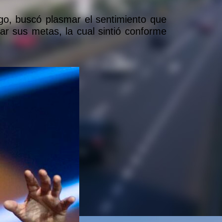
go, buscó plasmar el sentimiento que
rar sus metas, la cual sintió conforme