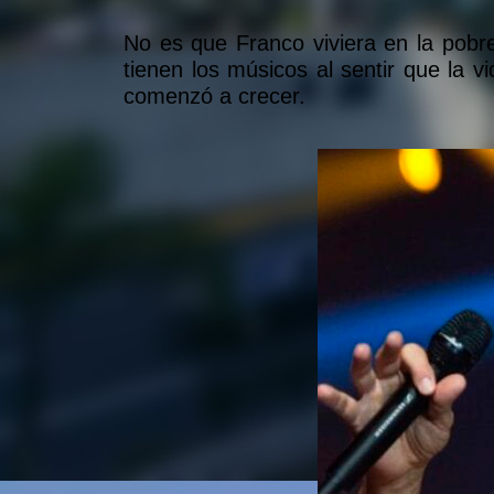
No es que Franco viviera en la pobr
tienen los músicos al sentir que la v
comenzó a crecer.