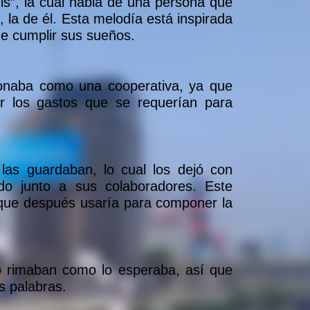
is”, la cual habla de una persona que
, la de él. Esta melodía está inspirada
 de cumplir sus sueños.
ionaba como una cooperativa, ya que
ar los gastos que se requerían para
as guardaban, lo cual los dejó con
o junto a sus colaboradores. Este
s que después usaría para componer la
no rimaban como lo esperaba, así que
as palabras.