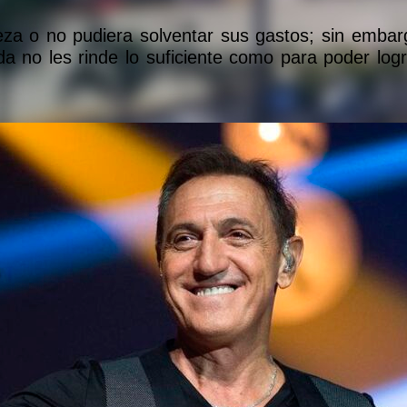
eza o no pudiera solventar sus gastos; sin embar
ida no les rinde lo suficiente como para poder log