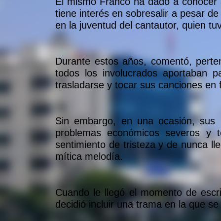
El mismo Franco ha dado a conocer a 
tiene interés en sobresalir a pesar de
en la juventud del cantautor, quien tu
Durante estos años, comentó, perte
todos los involucrados aportaban p
trasladarse y tocar sus canciones en f
Sin embargo, en una ocasión, sus 
problemas económicos severos y t
sentimiento de tristeza y de nunca l
mítica melodía.
Cuando le llegó el momento de escri
decidió incluir una trama en la que se t