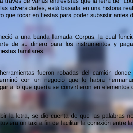
través de varias entrevistas que la letra de “Lou
 las adversidades, está basada en una historia real
vo que tocar en fiestas para poder subsistir antes
neció a una banda llamada Corpus, la cual func
arte de su dinero para los instrumentos y pag
iestas familiares.
herramientas fueron robadas del camión donde l
erminó con un negocio que lo había hermanad
legar a lo que quería se convirtieron en elemento
bir la letra, se dio cuenta de que las palabras 
uviera un taxi a fin de facilitar la conexión entre l