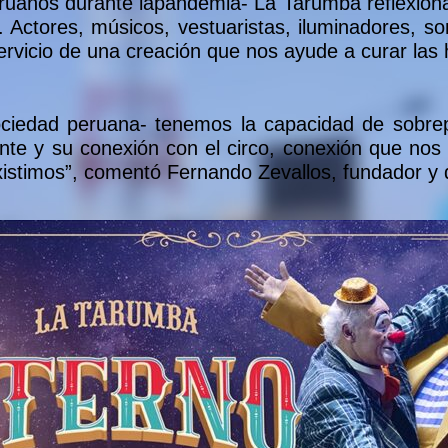
ruanos durante lapandemia- La Tarumba reflexiona 
l. Actores, músicos, vestuaristas, iluminadores, so
servicio de una creación que nos ayude a curar las
sociedad peruana- tenemos la capacidad de sobre
ente y su conexión con el circo, conexión que nos
stimos”, comentó Fernando Zevallos, fundador y dir