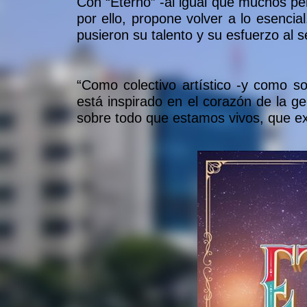
Con “Eterno” -al igual que muchos pe
por ello, propone volver a lo esencia
pusieron su talento y su esfuerzo al 
“Como colectivo artístico -y como 
está inspirado en el corazón de la g
sobre todo que estamos vivos, que exi