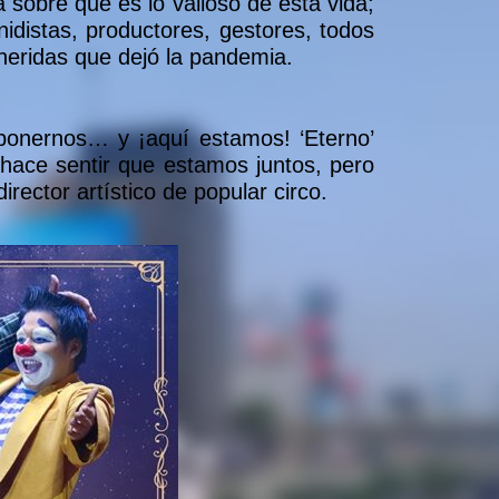
sobre qué es lo valioso de esta vida;
nidistas, productores, gestores, todos
 heridas que dejó la pandemia.
ponernos… y ¡aquí estamos! ‘Eterno’
 hace sentir que estamos juntos, pero
ector artístico de popular circo.