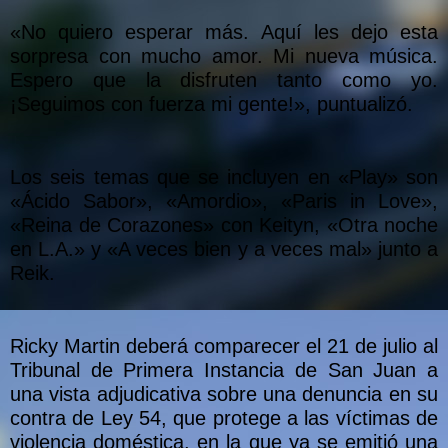
«No quiero esperar más. Aquí les dejo esta
sorpresa con mucho amor. Mi nueva música.
Espero que la disfruten tanto como yo.
¡Seguimos con fuerza mi gente!», puntualizó.
Los seis temas que se incluyen en «Play» son
«Ácido Sabor», «Amordio», «Paris in Love»,
«Reina de Corazones» con Keityn, «Otra noche
en L.A.» y «A veces bien y a veces mal» junto a
Reik.
Ricky Martin deberá comparecer el 21 de julio al
Tribunal de Primera Instancia de San Juan a
una vista adjudicativa sobre una denuncia en su
contra de Ley 54, que protege a las víctimas de
violencia doméstica, en la que ya se emitió una