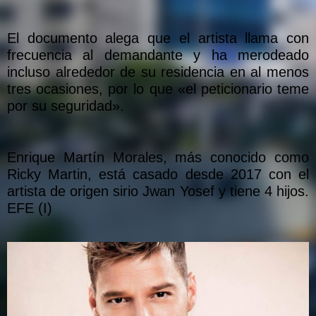
El documento alega que el artista llama con
frecuencia al demandante y ha merodeado
incluso alrededor de su residencia en al menos
tres ocasiones, por lo que «el peticionario teme
por su seguridad».
Enrique Martín Morales, más conocido como
Ricky Martin, está casado desde 2017 con el
artista de origen sirio Jwan Yosef y tiene 4 hijos.
EFE (I)