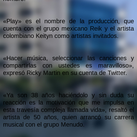
«Play» es el nombre de la producción, que
cuenta con el grupo mexicano Reik y el artista
colombiano Keityn como artistas invitados.
«Hacer música, seleccionar las canciones y
compartirlas con ustedes es maravilloso»,
expresó Ricky Martin en su cuenta de Twitter.
«Ya son 38 años haciéndolo y sin duda su
reacción es la motivación que me impulsa en
esta travesía compleja llamada vida», resaltó el
artista de 50 años, quien arrancó su carrera
musical con el grupo Menudo.