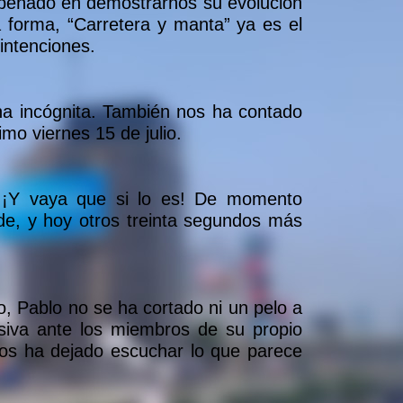
mpeñado en demostrarnos su evolución
 forma, “Carretera y manta” ya es el
intenciones.
na incógnita. También nos ha contado
mo viernes 15 de julio.
. ¡Y vaya que si lo es! De momento
de, y hoy otros treinta segundos más
o, Pablo no se ha cortado ni un pelo a
siva ante los miembros de su propio
nos ha dejado escuchar lo que parece