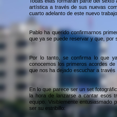
Todas ellas formarán parte del sexto
artística a través de sus nuevas co
cuarto adelanto de este nuevo trabajo
Pablo ha querido confirmarnos primer
que ya se puede reservar y que, por s
Por lo tanto, se confirma lo que 
conocemos los primeros acordes de la
que nos ha dejado escuchar a través
En lo que parece ser un set fotográfi
la hora de lanzarse a cantar esos 
equipo. Visiblemente entusiasmado p
ser su estribillo: