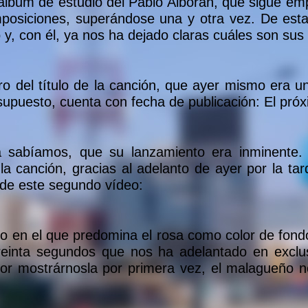
 álbum de estudio del Pablo Alborán, que sigue e
mposiciones, superándose una y otra vez. De esta
 y, con él, ya nos ha dejado claras cuáles son sus 
o del título de la canción, que ayer mismo era u
upuesto, cuenta con fecha de publicación: El próxi
ya sabíamos, que su lanzamiento era inminente
 canción, gracias al adelanto de ayer por la tar
 de este segundo vídeo:
co en el que predomina el rosa como color de fond
treinta segundos que nos ha adelantado en exclu
or mostrárnosla por primera vez, el malagueño 