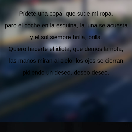
Pídete una copa, que sude mi ropa,
paro el coche en la esquina, la luna se acuesta
y el sol siempre brilla, brilla.
Quiero hacerte el idiota, que demos la nota,
las manos miran al cielo, los ojos se cierran
pidiendo un deseo, deseo deseo.